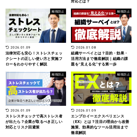
対応とは？
離職防止
離職防止
2026.01.09
2026.01.08
法律対応も安心！ストレスチェッ
組織サーベイとは？目的・効果・
クシートの正しい使い方と実施フ
活用方法まで徹底解説｜組織の課
ローをわかりやすく解説
題を“見える化”する第一歩
離職防止
離職防止
2026.01.09
2026.01.09
ストレスチェックで高ストレス者
エンプロイーエクスペリエンス
が出たら？企業が取るべき正しい
（EX）とは？注目の理由から改善
対応とリスク回避策
施策、効果的なツール活用法まで
徹底解説