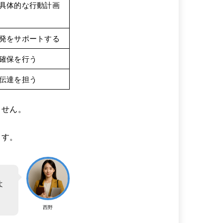
具体的な行動計画
発をサポートする
確保を行う
伝達を担う
ません。
ます。
よ
西野