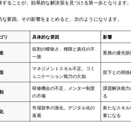
解することが、効果的な解決策を見つける第一歩となります
的な要因。その影響をまとめると、次のようになります。
ゴリ
具体的な要因
影響
役割の曖昧さ、権限と責任の不
造
業務の優先順
一致
マネジメントスキル不足、コミ
面
部下との関係
ュニケーション能力の欠如
研修機会の不足、メンター制度
課題解決能力
制
の不備
る
市場競争の激化、デジタル化の
新たなスキル
化
進展
要になる