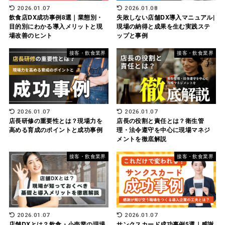
2026.01.07
2026.01.08
飲食店DX成功事例8選｜業態別・
失敗しない店舗DX導入マニュアル|
目的別にわかる導入メリットと現
現場の納得と成果を生む実践ステ
場改善のヒント
ップと事例
接客・飲食業界
接客・飲食業界
2026.01.07
2026.01.07
店長研修の重要性とは？現場力を
店長の役割と責任とは？衛生管
高める育成のポイントと成功事例
理・法令遵守を中心に現場マネジ
メントを徹底解説
接客・飲食業界
接客・飲食業界
2026.01.07
2026.01.07
店舗DXとは？飲食・小売業の現場
サンクスカード成功事例5選｜感謝